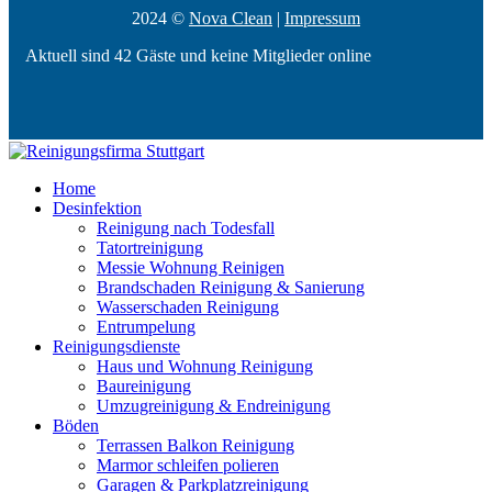
2024 ©
Nova Clean
|
Impressum
Aktuell sind 42 Gäste und keine Mitglieder online
Home
Desinfektion
Reinigung nach Todesfall
Tatortreinigung
Messie Wohnung Reinigen
Brandschaden Reinigung & Sanierung
Wasserschaden Reinigung
Entrumpelung
Reinigungsdienste
Haus und Wohnung Reinigung
Baureinigung
Umzugreinigung & Endreinigung
Böden
Terrassen Balkon Reinigung
Marmor schleifen polieren
Garagen & Parkplatzreinigung